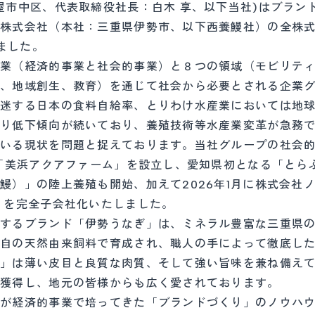
市中区、代表取締役社長：白木 享、以下当社)はブラン
鰻株式会社（本社：三重県伊勢市、以下西養鰻社）の全株
ました。
業（経済的事業と社会的事業）と８つの領域（モビリテ
ツ、地域創生、教育）を通じて社会から必要とされる企業
低迷する日本の食料自給率、とりわけ水産業においては地
より低下傾向が続いており、養殖技術等水産業変革が急務
ている現状を問題と捉えております。当社グループの社会
に「美浜アクアファーム」を設立し、愛知県初となる「とら
鰻）」の陸上養殖も開始、加えて2026年1月に株式会社
）を完全子会社化いたしました。
するブランド「伊勢うなぎ」は、ミネラル豊富な三重県
独自の天然由来飼料で育成され、職人の手によって徹底し
ぎ」は薄い皮目と良質な肉質、そして強い旨味を兼ね備え
を獲得し、地元の皆様からも広く愛されております。
が経済的事業で培ってきた「ブランドづくり」のノウハ