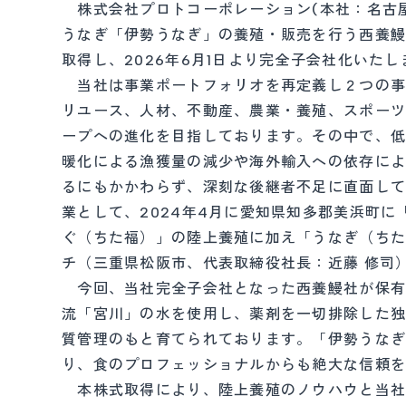
株式会社プロトコーポレーション(本社：名古屋
うなぎ「伊勢うなぎ」の養殖・販売を行う西養
取得し、2026年6月1日より完全子会社化いたし
当社は事業ポートフォリオを再定義し２つの事
リユース、人材、不動産、農業・養殖、スポー
ープへの進化を目指しております。その中で、
暖化による漁獲量の減少や海外輸入への依存に
るにもかかわらず、深刻な後継者不足に直面し
業として、2024年4月に愛知県知多郡美浜町
ぐ（ちた福）」の陸上養殖に加え「うなぎ（ちた
チ（三重県松阪市、代表取締役社長：近藤 修司
今回、当社完全子会社となった西養鰻社が保有
流「宮川」の水を使用し、薬剤を一切排除した
質管理のもと育てられております。「伊勢うな
り、食のプロフェッショナルからも絶大な信頼
本株式取得により、陸上養殖のノウハウと当社