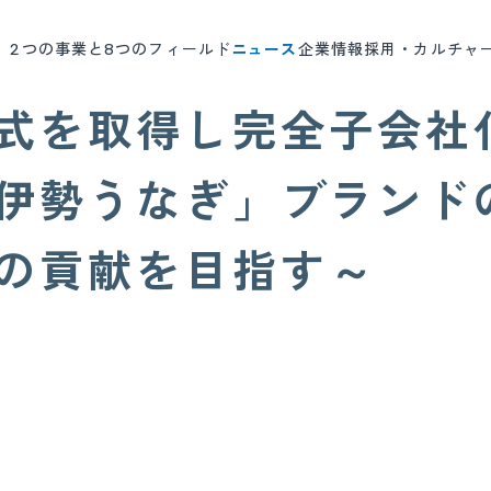
2つの事業と8つのフィールド
ニュース
企業情報
採用・カルチャ
式を取得し完全子会社
伊勢うなぎ」ブランド
への貢献を目指す～