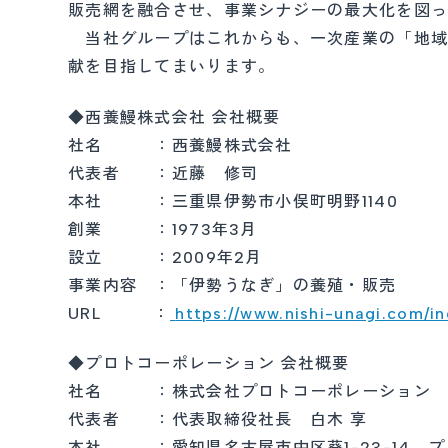
販売網を融合させ、事業シナジーの最大化を図
当社グループはこれからも、一次産業の「地域
献を目指してまいります。
◆西養鰻株式会社 会社概要
社名 ：西養鰻株式会社
代表者 ：近藤 修司
本社 ：三重県伊勢市小俣町明野1140
創業 ：1973年3月
設立 ：2009年2月
事業内容 ：「伊勢うなぎ」の養殖・販売
URL ：
https://www.nishi-unagi.com/i
◆プロトコーポレーション 会社概要
社名 ：株式会社プロトコーポレーション
代表者 ：代表取締役社長 白木 享
本社 ：愛知県名古屋市中区葵1-23-14 