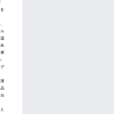
ド
式を
ィ、
グル
球温
であ
的事
ふ
ノグ
の清
た品
てお
ウと