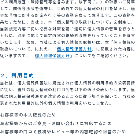
ビス利用履歴・登録情報等を含みます。以下同じ。）の取扱いに関連
して、関係各法令を遵守し、目的外での個人情報の利用を禁止し、適
切な苦情に対する対応を行う等の責務を負っております。この責務を
果たすために、当社は、本「個人情報の取扱いについて」を制定し、
当該規定内容に従い必要な対策を講じ適切に個人情報の管理を行うと
ともに、必要に応じて規定内容の継続的改善を行っていくことを宣言
いたします。なお、当社による個⼈情報の取扱いは、本「個⼈情報の
取扱いについて」に加え、「
個⼈情報保護⽅針
」に記載された内容に
従いますので、「
個⼈情報保護⽅針
」についてもご確認ください。
２．利用目的
当社は、個人情報保護法に規定された個人情報の利用目的の公表要請
に従い、当社の個人情報の利用目的を以下の通り公表いたします。当
社は個人情報保護法が別途定めるところに従う場合を除いて、当該公
表された利用目的以外の個人情報の利用をいたしません。
お客様等の本⼈確認のため
お客様等からのご意⾒・お問い合わせに対応するため
お客様等の⼝コミ投稿やレビュー等の内容確認や回答のため