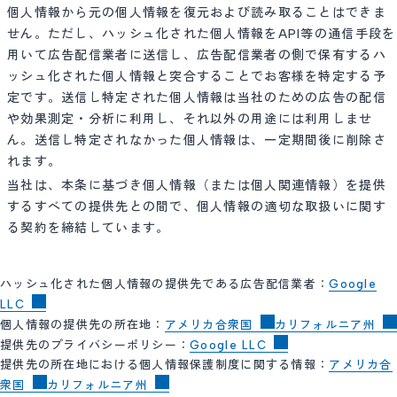
個人情報から元の個人情報を復元および読み取ることはできま
せん。ただし、ハッシュ化された個人情報をAPI等の通信手段を
用いて広告配信業者に送信し、広告配信業者の側で保有するハ
ッシュ化された個人情報と突合することでお客様を特定する予
定です。送信し特定された個人情報は当社のための広告の配信
や効果測定・分析に利用し、それ以外の用途には利用しませ
ん。送信し特定されなかった個人情報は、一定期間後に削除さ
れます。
当社は、本条に基づき個人情報（または個人関連情報）を提供
するすべての提供先との間で、個人情報の適切な取扱いに関す
る契約を締結しています。
ハッシュ化された個人情報の提供先である広告配信業者：
Google
LLC
個人情報の提供先の所在地：
アメリカ合衆国
カリフォルニア州
提供先のプライバシーポリシー：
Google LLC
提供先の所在地における個人情報保護制度に関する情報：
アメリカ合
衆国
カリフォルニア州