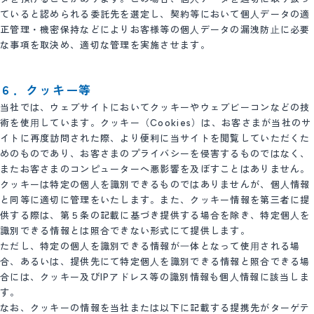
ていると認められる委託先を選定し、契約等において個⼈データの適
正管理・機密保持などによりお客様等の個⼈データの漏洩防⽌に必要
な事項を取決め、適切な管理を実施させます。
６．クッキー等
当社では、ウェブサイトにおいてクッキーやウェブビーコンなどの技
術を使⽤しています。クッキー（Cookies）は、お客さまが当社のサ
イトに再度訪問された際、より便利に当サイトを閲覧していただくた
めのものであり、お客さまのプライバシーを侵害するものではなく、
またお客さまのコンピューターへ悪影響を及ぼすことはありません。
クッキーは特定の個⼈を識別できるものではありませんが、個⼈情報
と同等に適切に管理をいたします。また、クッキー情報を第三者に提
供する際は、第５条の記載に基づき提供する場合を除き、特定個⼈を
識別できる情報とは照合できない形式にて提供します。
ただし、特定の個⼈を識別できる情報が⼀体となって使⽤される場
合、あるいは、提供先にて特定個⼈を識別できる情報と照合できる場
合には、クッキー及びIPアドレス等の識別情報も個⼈情報に該当しま
す。
なお、クッキーの情報を当社または以下に記載する提携先がターゲテ