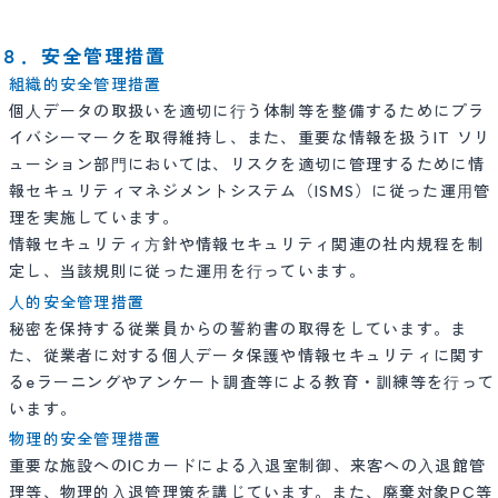
８．安全管理措置
組織的安全管理措置
個⼈データの取扱いを適切に⾏う体制等を整備するためにプラ
イバシーマークを取得維持し、また、重要な情報を扱うIT ソリ
ューション部⾨においては、リスクを適切に管理するために情
報セキュリティマネジメントシステム（ISMS）に従った運⽤管
理を実施しています。
情報セキュリティ⽅針や情報セキュリティ関連の社内規程を制
定し、当該規則に従った運⽤を⾏っています。
⼈的安全管理措置
秘密を保持する従業員からの誓約書の取得をしています。ま
た、従業者に対する個⼈データ保護や情報セキュリティに関す
るeラーニングやアンケート調査等による教育・訓練等を⾏って
います。
物理的安全管理措置
重要な施設へのICカードによる⼊退室制御、来客への⼊退館管
理等、物理的⼊退管理策を講じています。また、廃棄対象PC等