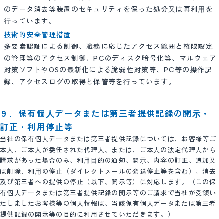
のデータ消去等装置のセキュリティを保った処分⼜は再利⽤を
⾏っています。
技術的安全管理措置
多要素認証による制御、職務に応じたアクセス範囲と権限設定
の管理等のアクセス制御、PCのディスク暗号化等、マルウェア
対策ソフトやOSの最新化による脆弱性対策等、PC等の操作記
録、アクセスログの取得と保管等を⾏っています。
９．保有個⼈データまたは第三者提供記録の開⽰・
訂正・利用停止等
当社の保有個⼈データまたは第三者提供記録については、お客様等ご
本⼈、ご本⼈が委任された代理⼈、または、ご本⼈の法定代理⼈から
請求があった場合のみ、利⽤⽬的の通知、開⽰、内容の訂正、追加⼜
は削除、利⽤の停⽌（ダイレクトメールの発送停止等を含む）、消去
及び第三者への提供の停止（以下、開示等）に対応します。（この保
有個人データまたは第三者提供記録の開示等のご請求で当社が受領い
たしましたお客様等の個人情報は、当該保有個人データまたは第三者
提供記録の開示等の目的に利用させていただきます。）