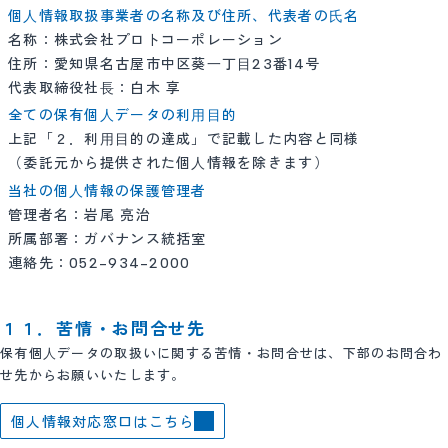
個⼈情報取扱事業者の名称及び住所、代表者の⽒名
名称：株式会社プロトコーポレーション
住所：愛知県名古屋市中区葵⼀丁⽬23番14号
代表取締役社⻑：白木 享
全ての保有個⼈データの利⽤⽬的
上記「２．利⽤⽬的の達成」で記載した内容と同様
（委託元から提供された個⼈情報を除きます）
当社の個⼈情報の保護管理者
管理者名：岩尾 亮治
所属部署：ガバナンス統括室
連絡先：052-934-2000
１１．苦情・お問合せ先
保有個⼈データの取扱いに関する苦情・お問合せは、下部のお問合わ
せ先からお願いいたします。
個人情報対応窓口はこちら