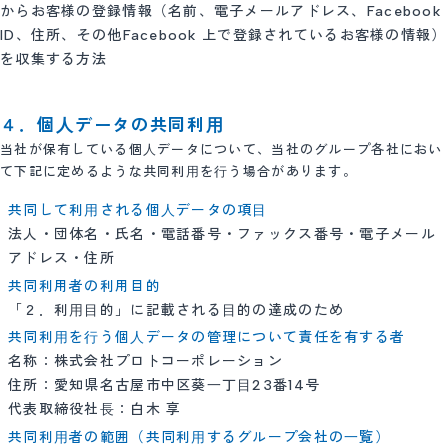
からお客様の登録情報（名前、電子メールアドレス、Facebook
ID、住所、その他Facebook 上で登録されているお客様の情報）
を収集する方法
４．個⼈データの共同利⽤
当社が保有している個⼈データについて、当社のグループ各社におい
て下記に定めるような共同利⽤を⾏う場合があります。
共同して利⽤される個⼈データの項⽬
法人・団体名・氏名・電話番号・ファックス番号・電子メール
アドレス・住所
共同利用者の利用目的
「２．利⽤⽬的」に記載される⽬的の達成のため
共同利⽤を⾏う個⼈データの管理について責任を有する者
名称：株式会社プロトコーポレーション
住所：愛知県名古屋市中区葵⼀丁⽬23番14号
代表取締役社⻑：白木 享
共同利⽤者の範囲（共同利⽤するグループ会社の⼀覧）