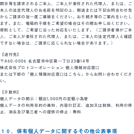
開示等を請求されるご本人、ご本⼈が委任された代理⼈、または、ご
本⼈の法定代理⼈のお名前を明記の上、郵送または下記お問合わせ先
からご請求の旨⼀度ご連絡をください。お⼿続き等のご案内をいたし
ます。また、電磁的⼿順をご希望の場合はその際お申し出ください。
原則として、ご希望に沿った対応をいたします。（ご請求者様がご本
⼈、ご本⼈が委任された代理⼈、または、ご本⼈の法定代理⼈と確認
できない場合は、ご請求に応じられない場合があります。）
【送付先】
〒460−0006 名古屋市中区葵⼀丁⽬23番14号
株式会社プロトコーポレーション 個⼈情報対応窓⼝
または下部の「個⼈情報対応窓⼝はこちら」からお問い合わせくださ
い。
【⼿数料】
個⼈データの開⽰：額⾯1,000円の定額⼩為替
個人データの利用目的の通知、内容の訂正、追加又は削除、利用の停
止、消去及び第三者への提供の停止：無料
１０．保有個⼈データに関するその他公表事項