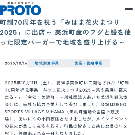
町制70周年を祝う「みはま花火まつり
2025」に出店～ 美浜町産のフグと鰻を使
った限定バーガーで地域を盛り上げる～
2025/10/16
地域創生事業
農業・養殖事業
2025年10月11日（土）、愛知県美浜町にて開催された『町制
70周年祈念事業 みはま花火まつり2025～笑う美浜に福来
たる～』（主催：美浜町・一般社団法人あいち美浜町観光協
会）に、当社も協力企業として参加しました。会場はUENO
SPORTS VILLAGE MIHAMA（美浜町運動公園陸上競技
場）。あいにくの小雨模様となりましたが、メインイベント
の花火が美しく夜空を彩り、町民の皆さまと共に節目の年を
祝う、笑顔あふれる一日となりました。