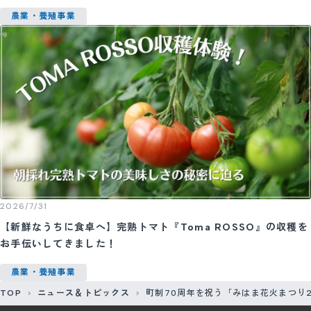
農業・養殖事業
2026/7/31
【新鮮なうちに食卓へ】完熟トマト『Toma ROSSO』の収穫を
お手伝いしてきました！
農業・養殖事業
TOP
ニュース＆トピックス
町制70周年を祝う「みはま花火まつり